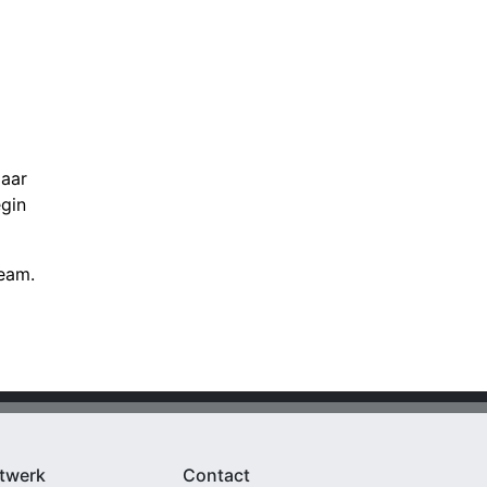
maar
egin
team.
twerk
Contact