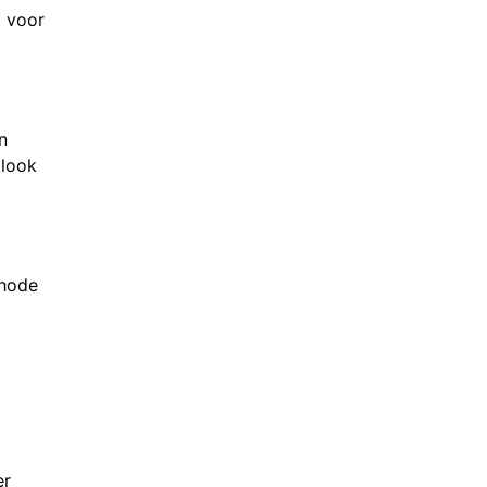
l voor
n
 look
thode
er