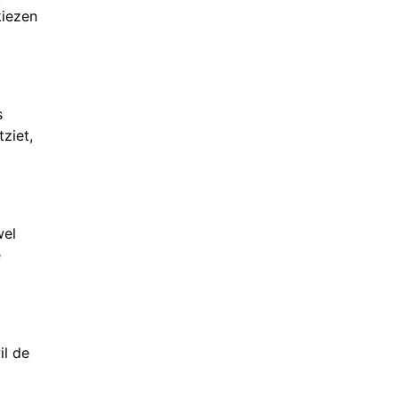
kiezen
s
ziet,
wel
e
il de