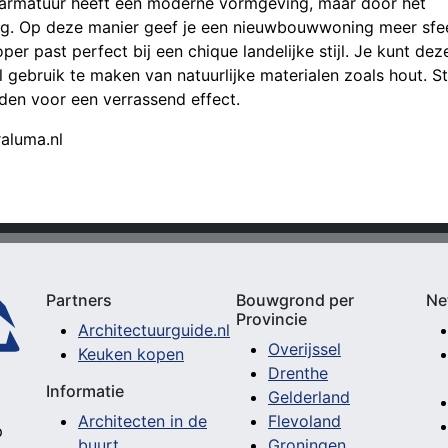
armatuur heeft een moderne vormgeving, maar door het
ing. Op deze manier geef je een nieuwbouwwoning meer sfe
per past perfect bij een chique landelijke stijl. Je kunt dez
gebruik te maken van natuurlijke materialen zoals hout. St
eden voor een verrassend effect.
raluma.nl
Partners
Bouwgrond per
Ne
Provincie
Architectuurguide.nl
Overijssel
Keuken kopen
Drenthe
Informatie
Gelderland
Architecten in de
Flevoland
p
buurt
Groningen