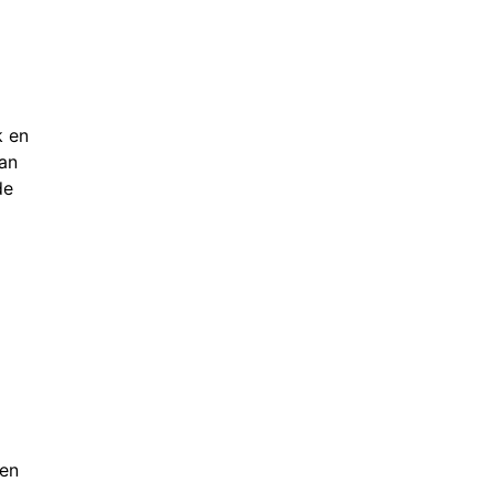
k en
van
de
ken