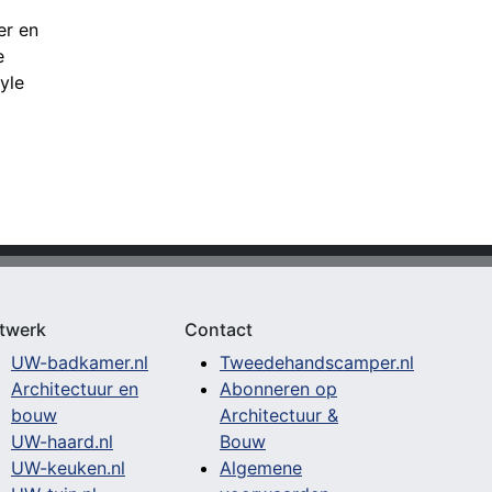
er en
e
yle
twerk
Contact
UW-badkamer.nl
Tweedehandscamper.nl
Architectuur en
Abonneren op
bouw
Architectuur &
UW-haard.nl
Bouw
UW-keuken.nl
Algemene