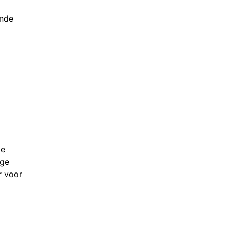
ande
de
ige
r voor