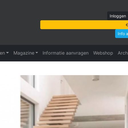
Inloggen
€
Info 
ven
Magazine
Informatie aanvragen
Webshop
Arch