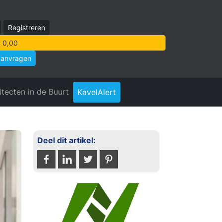
Registreren
 0,00
aanvragen
itecten in de Buurt
KavelAlert
Deel dit artikel: