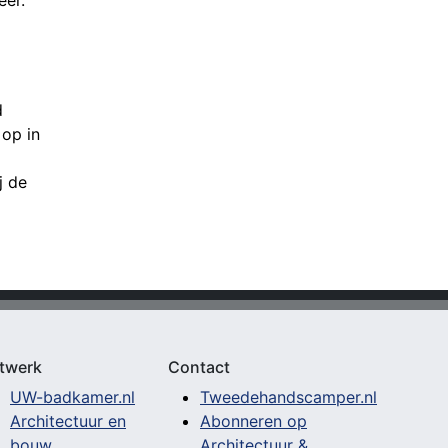
eer.
d
op in
j de
twerk
Contact
UW-badkamer.nl
Tweedehandscamper.nl
Architectuur en
Abonneren op
bouw
Architectuur &