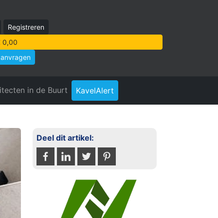
Registreren
 0,00
aanvragen
itecten in de Buurt
KavelAlert
Deel dit artikel: