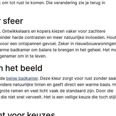
k om tot rust te komen. Die verandering zie je terug in
 sfeer
ij. Ontwikkelaars en kopers kiezen vaker voor zachtere
minder harde contrasten en meer natuurlijke invloeden. Hout
 voor een ontspannen gevoel. Zeker in nieuwbouwwoningen
n warme badkamer om balans te brengen in het geheel. Het m
genamer om in te leven.
n het beeld
 de
beige badkamer
. Deze kleur zorgt voor rust zonder saai
dere natuurlijke tinten en geeft direct een warme basis. H
rote ramen en veel licht vaak de standaard zijn. Door die
ie niet snel verveelt. Het is een veilige keuze die toch stij
unt voor keuzes