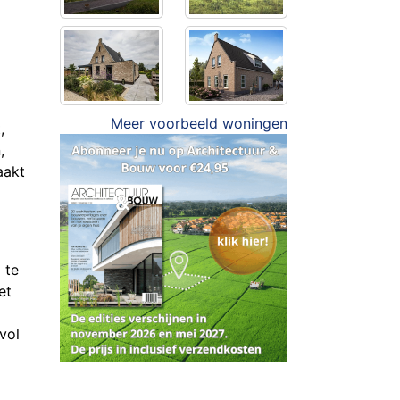
Meer voorbeeld woningen
,
,
aakt
 te
et
lvol