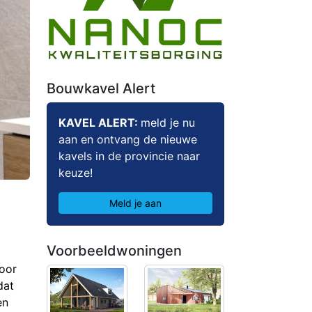
Bouwkavel Alert
KAVEL ALERT:
meld je nu
aan en ontvang de nieuwe
kavels in de provincie naar
keuze!
Meld je aan
Voorbeeldwoningen
voor
dat
en