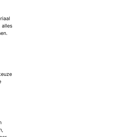
riaal
 alles
nen.
 keuze
e
n
n,