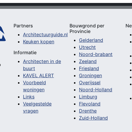
Partners
Bouwgrond per
Ne
Provincie
Architectuurguide.nl
Gelderland
Keuken kopen
Utrecht
Informatie
Noord-brabant
Architecten in de
Zeeland
p
buurt
Friesland
KAVEL ALERT
Groningen
Voorbeeld
Overijssel
woningen
Noord-Holland
Links
Limburg
Veelgestelde
Flevoland
vragen
Drenthe
Zuid-Holland