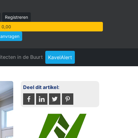
Registreren
 0,00
aanvragen
itecten in de Buurt
KavelAlert
Deel dit artikel: