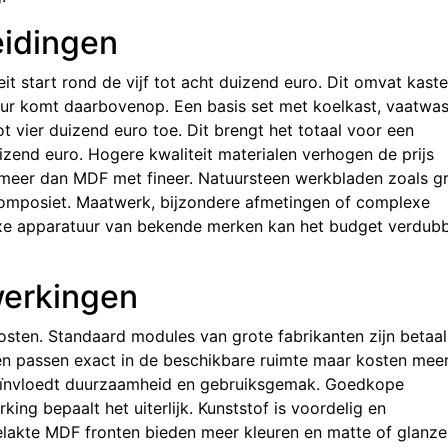
eidingen
it start rond de vijf tot acht duizend euro. Dit omvat kaste
ur komt daarbovenop. Een basis set met koelkast, vaatwas
 vier duizend euro toe. Dit brengt het totaal voor een
izend euro. Hogere kwaliteit materialen verhogen de prijs
 meer dan MDF met fineer. Natuursteen werkbladen zoals gr
composiet. Maatwerk, bijzondere afmetingen of complexe
uxe apparatuur van bekende merken kan het budget verdub
werkingen
osten. Standaard modules van grote fabrikanten zijn betaa
n passen exact in de beschikbare ruimte maar kosten meer
s beïnvloedt duurzaamheid en gebruiksgemak. Goedkope
ing bepaalt het uiterlijk. Kunststof is voordelig en
lakte MDF fronten bieden meer kleuren en matte of glanz