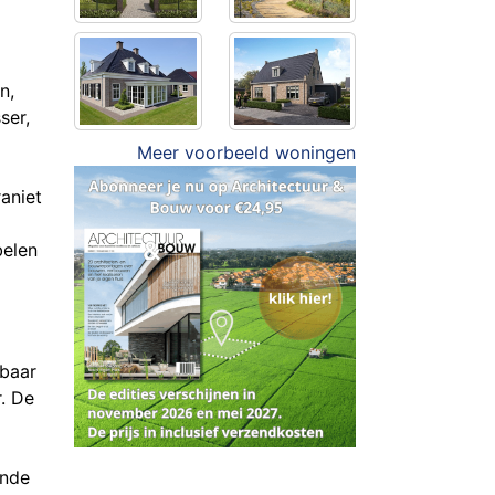
n,
ser,
Meer voorbeeld woningen
aniet
belen
lbaar
. De
ende