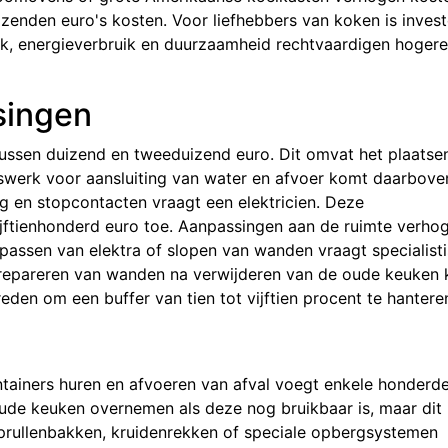
izenden euro's kosten. Voor liefhebbers van koken is invest
k, energieverbruik en duurzaamheid rechtvaardigen hogere
singen
ussen duizend en tweeduizend euro. Dit omvat het plaatse
swerk voor aansluiting van water en afvoer komt daarbove
ing en stopcontacten vraagt een elektricien. Deze
jftienhonderd euro toe. Aanpassingen aan de ruimte verho
npassen van elektra of slopen van wanden vraagt specialist
f repareren van wanden na verwijderen van de oude keuken 
eden om een buffer van tien tot vijftien procent te hantere
tainers huren en afvoeren van afval voegt enkele honderd
oude keuken overnemen als deze nog bruikbaar is, maar dit 
prullenbakken, kruidenrekken of speciale opbergsystemen