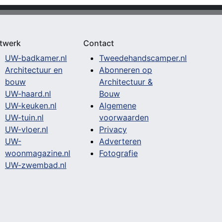
twerk
Contact
UW-badkamer.nl
Tweedehandscamper.nl
Architectuur en
Abonneren op
bouw
Architectuur &
UW-haard.nl
Bouw
UW-keuken.nl
Algemene
UW-tuin.nl
voorwaarden
UW-vloer.nl
Privacy
UW-
Adverteren
woonmagazine.nl
Fotografie
UW-zwembad.nl