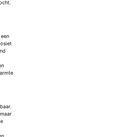
ocht.
 een
osiet
end
en
warmte
baar.
 maar
le
en