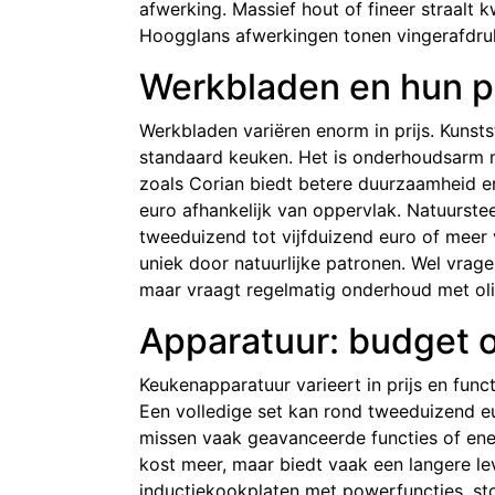
afwerking. Massief hout of fineer straalt 
Hoogglans afwerkingen tonen vingerafdruk
Werkbladen en hun pr
Werkbladen variëren enorm in prijs. Kunst
standaard keuken. Het is onderhoudsarm 
zoals Corian biedt betere duurzaamheid en 
euro afhankelijk van oppervlak. Natuurstee
tweeduizend tot vijfduizend euro of meer 
uniek door natuurlijke patronen. Wel vrag
maar vraagt regelmatig onderhoud met olie
Apparatuur: budget 
Keukenapparatuur varieert in prijs en func
Een volledige set kan rond tweeduizend 
missen vaak geavanceerde functies of ene
kost meer, maar biedt vaak een langere l
inductiekookplaten met powerfuncties, s