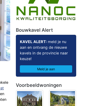
Bouwkavel Alert
KAVEL ALERT:
meld je nu
aan en ontvang de nieuwe
kavels in de provincie naar
keuze!
Meld je aan
nkele
Voorbeeldwoningen
st
ten
nten