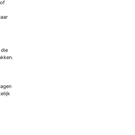
 of
maar
 die
akken.
n
lagen
elijk