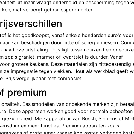
kwaliteit uit maar vraagt onderhoud en bescherming tegen v
ken, mat verbergt gebruikssporen beter.
ijsverschillen
stof is het goedkoopst, vanaf enkele honderden euro's voor
maar kan beschadigen door hitte of scherpe messen. Comp
naadloze uitstraling. Prijs ligt tussen duizend en drieduiz
n zoals graniet, marmer of kwartsiet is duurder. Vanaf
voor grotere keukens. Deze materialen zijn hittebestendig 
en ze impregnatie tegen vlekken. Hout als werkblad geeft 
. Prijs vergelijkbaar met composiet.
of premium
tionaliteit. Basismodellen van onbekende merken zijn betaal
euro. Deze apparaten werken goed voor normale behoeften
rgiezuinigheid. Merkapparatuur van Bosch, Siemens of Mie
evensduur en meer functies. Premium apparaten zoals
toomovens of grote Amerikaanse koelkasten verhogen kost