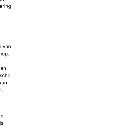
ering
n van
nop.
gen
ische
kan
n.
en
is