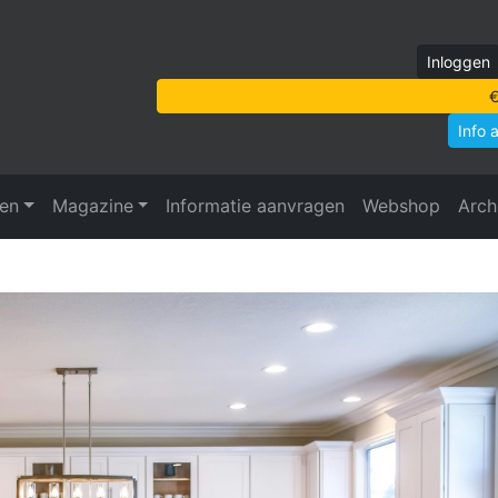
Inloggen
€
Info 
ven
Magazine
Informatie aanvragen
Webshop
Arch