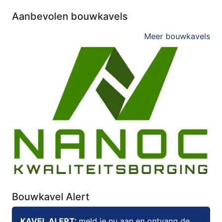
Aanbevolen bouwkavels
Meer bouwkavels
Bouwkavel Alert
KAVEL ALERT:
meld je nu aan en ontvang de