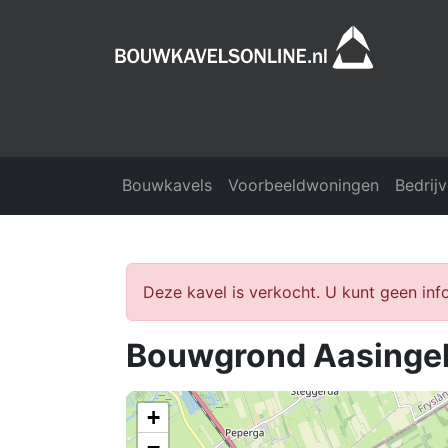
Bouwkavels
Voorbeeldwoningen
Bedrij
Deze kavel is verkocht. U kunt geen in
Bouwgrond Aasingel
+
−