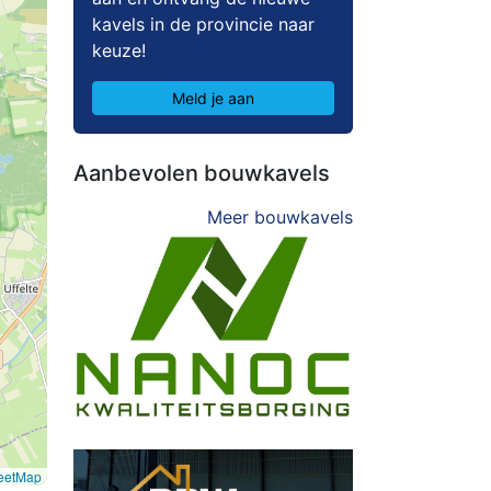
kavels in de provincie naar
keuze!
Meld je aan
Aanbevolen bouwkavels
Meer bouwkavels
eetMap