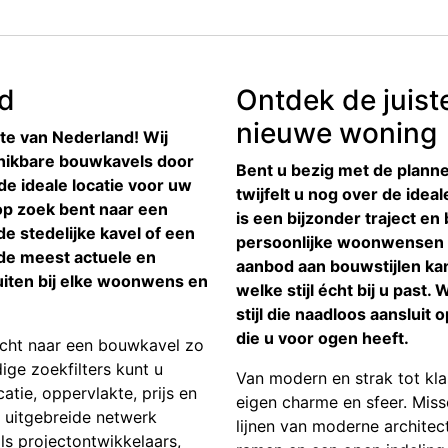
nd
Ontdek de juist
nieuwe woning
te van Nederland! Wij
hikbare bouwkavels door
Bent u bezig met de plan
de ideale locatie voor uw
twijfelt u nog over de ide
p zoek bent naar een
is een bijzonder traject e
e stedelijke kavel of een
persoonlijke woonwensen w
t de meest actuele en
aanbod aan bouwstijlen kan
luiten bij elke woonwens en
welke stijl écht bij u past.
stijl die naadloos aansluit 
die u voor ogen heeft.
cht naar een bouwkavel zo
ige zoekfilters kunt u
Van modern en strak tot klas
atie, oppervlakte, prijs en
eigen charme en sfeer. Mis
 uitgebreide netwerk
lijnen van moderne architec
 projectontwikkelaars,