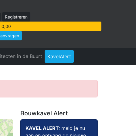
Registreren
 0,00
aanvragen
itecten in de Buurt
KavelAlert
Bouwkavel Alert
KAVEL ALERT:
meld je nu
aan en ontvang de nieuwe