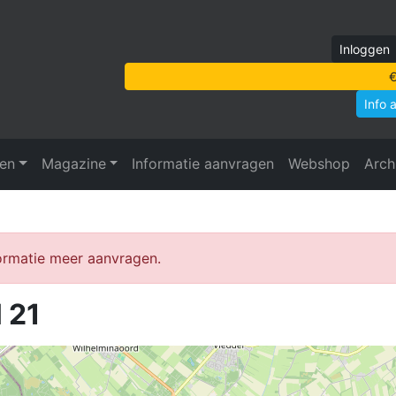
Inloggen
€
Info 
ven
Magazine
Informatie aanvragen
Webshop
Arch
formatie meer aanvragen.
 21