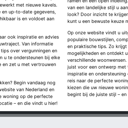
ramen en een open indeling. 
ewerkt met nieuwe kavels.
van een landelijke stijl u aa
e en up-to-date gegevens,
look? Door inzicht te krijge
hikbaar is en voldoet aan
kunt u een bewuste keuze ma
Op onze website vindt u ui
aar ook inspiratie en advies
populaire bouwstijlen, com
uwtraject. Van informatie
en praktische tips. Zo krijg
tips over vergunningen en
mogelijkheden en ontdekt u 
m u te ondersteunen bij elke
verschillende woonwensen. Of
 en zet u met vertrouwen
juist voor een ontwerp met t
inspiratie en ondersteunin
reis naar de perfecte wonings
ekken? Begin vandaag nog
kiezen die uw nieuwe wonin
website van Nederland en
begint bij de juiste stijl – en
ge woning op de perfecte
catie – en die vindt u hier!