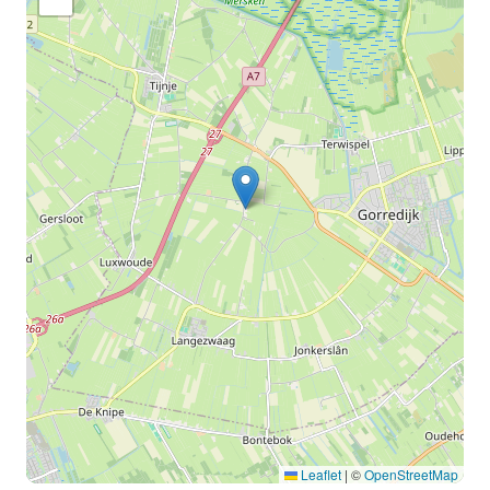
Leaflet
|
©
OpenStreetMap