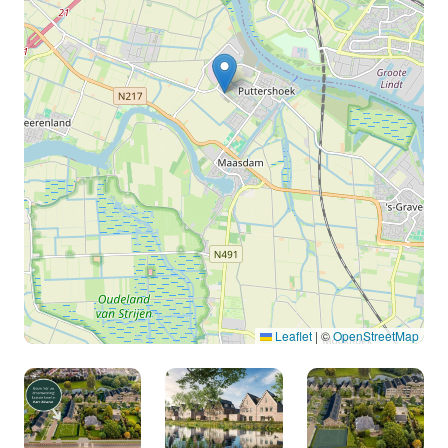
Leaflet
|
©
OpenStreetMap