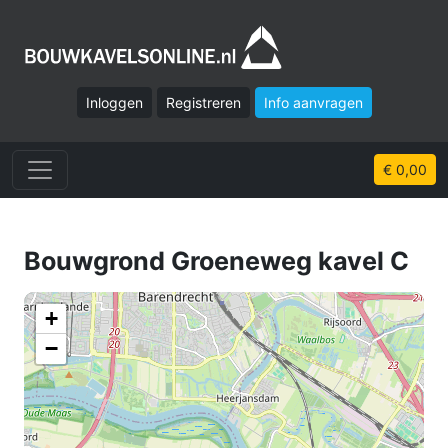
Inloggen
Registreren
Info aanvragen
€ 0,00
Bouwgrond Groeneweg kavel C
+
−