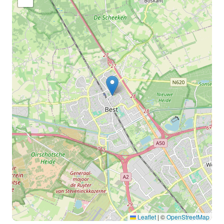
Leaflet
|
©
OpenStreetMap