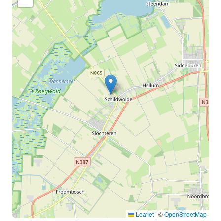
Leaflet
|
©
OpenStreetMap