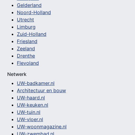
Gelderland
Noord-Holland
Utrecht
Limburg
Zuid-Holland
Friesland
Zeeland
Drenthe
Flevoland
Netwerk
UW-badkamer.nl
Architectuur en bouw
UW-haard.nl
UW-keuken.nl
UW-tuin.nl
UW-vloer.nl
UW-woonmagazine.nl
UW-zwembad.nl