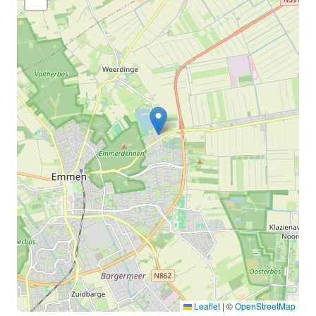
Leaflet
|
©
OpenStreetMap