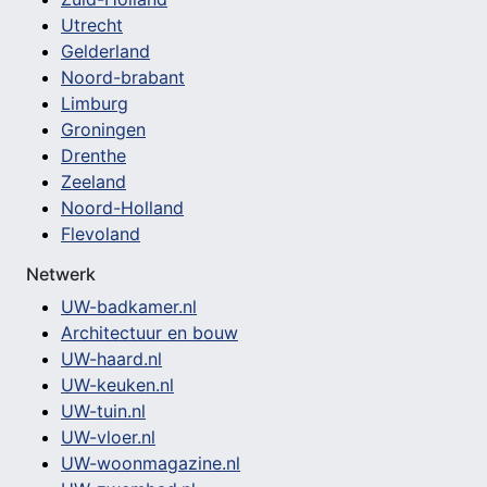
Utrecht
Gelderland
Noord-brabant
Limburg
Groningen
Drenthe
Zeeland
Noord-Holland
Flevoland
Netwerk
UW-badkamer.nl
Architectuur en bouw
UW-haard.nl
UW-keuken.nl
UW-tuin.nl
UW-vloer.nl
UW-woonmagazine.nl