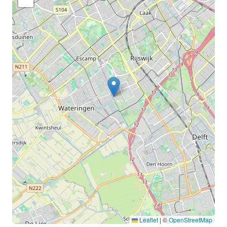
Leaflet
|
©
OpenStreetMap