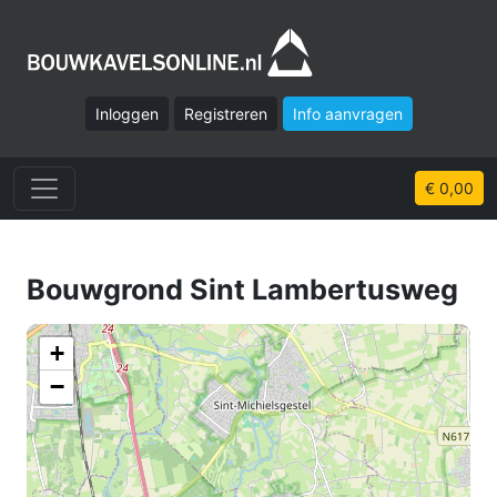
Inloggen
Registreren
Info aanvragen
€ 0,00
Bouwgrond Sint Lambertusweg
+
−