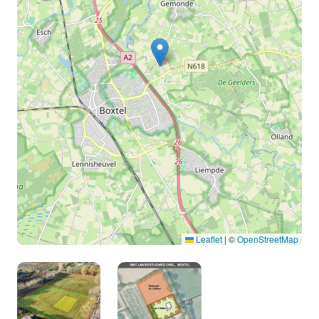
Leaflet
|
©
OpenStreetMap