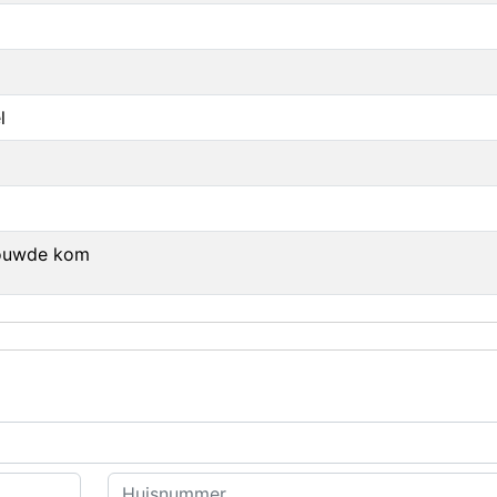
l
bouwde kom