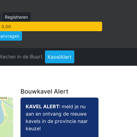
Registreren
 0,00
aanvragen
itecten in de Buurt
KavelAlert
Bouwkavel Alert
KAVEL ALERT:
meld je nu
aan en ontvang de nieuwe
kavels in de provincie naar
keuze!