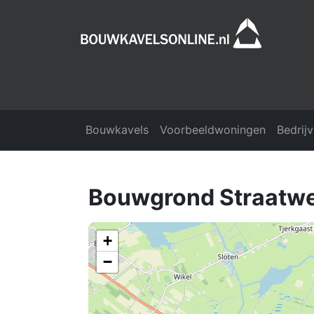
Bouwkavels
Voorbeeldwoningen
Bedrij
Bouwgrond Straatw
+
−