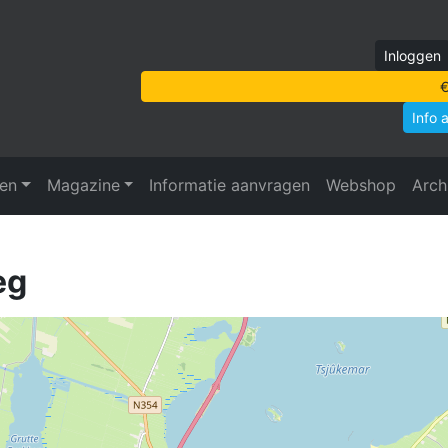
Inloggen
€
Info 
ven
Magazine
Informatie aanvragen
Webshop
Arch
eg