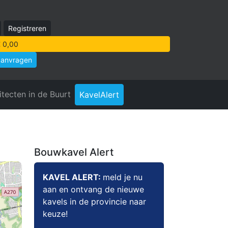
Registreren
 0,00
aanvragen
itecten in de Buurt
KavelAlert
Bouwkavel Alert
KAVEL ALERT:
meld je nu
aan en ontvang de nieuwe
kavels in de provincie naar
keuze!