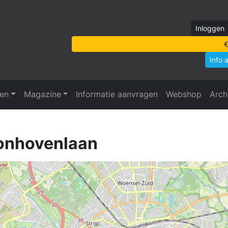
Inloggen
€
Info 
ven
Magazine
Informatie aanvragen
Webshop
Arch
onhovenlaan