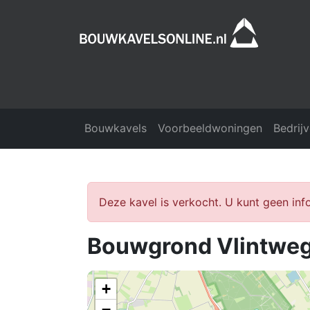
Bouwkavels
Voorbeeldwoningen
Bedrij
Deze kavel is verkocht. U kunt geen in
Bouwgrond Vlintwe
+
−