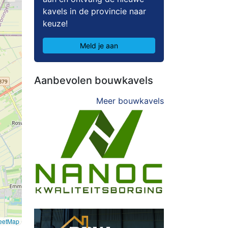
kavels in de provincie naar
keuze!
Meld je aan
Aanbevolen bouwkavels
Meer bouwkavels
eetMap