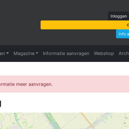
Inloggen
€
Info 
ven
Magazine
Informatie aanvragen
Webshop
Arch
formatie meer aanvragen.
g