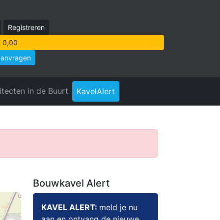
Registreren
 0,00
aanvragen
itecten in de Buurt
KavelAlert
Bouwkavel Alert
KAVEL ALERT:
meld je nu
aan en ontvang de nieuwe