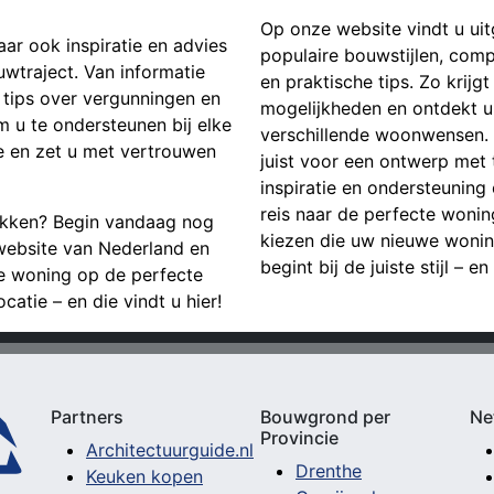
Op onze website vindt u ui
aar ook inspiratie en advies
populaire bouwstijlen, com
uwtraject. Van informatie
en praktische tips. Zo krijg
tips over vergunningen en
mogelijkheden en ontdekt u 
m u te ondersteunen bij elke
verschillende woonwensen. Of
 en zet u met vertrouwen
juist voor een ontwerp met t
inspiratie en ondersteunin
reis naar de perfecte wonings
ekken? Begin vandaag nog
kiezen die uw nieuwe wonin
website van Nederland en
begint bij de juiste stijl – en
ge woning op de perfecte
catie – en die vindt u hier!
Partners
Bouwgrond per
Ne
Provincie
Architectuurguide.nl
Drenthe
Keuken kopen