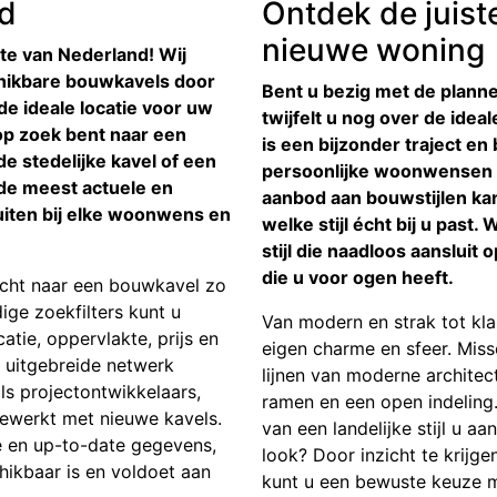
nd
Ontdek de juist
nieuwe woning
te van Nederland! Wij
hikbare bouwkavels door
Bent u bezig met de plan
de ideale locatie voor uw
twijfelt u nog over de ide
p zoek bent naar een
is een bijzonder traject e
e stedelijke kavel of een
persoonlijke woonwensen w
t de meest actuele en
aanbod aan bouwstijlen kan
luiten bij elke woonwens en
welke stijl écht bij u past.
stijl die naadloos aansluit 
die u voor ogen heeft.
cht naar een bouwkavel zo
ige zoekfilters kunt u
Van modern en strak tot klas
atie, oppervlakte, prijs en
eigen charme en sfeer. Mis
 uitgebreide netwerk
lijnen van moderne architec
 projectontwikkelaars,
ramen en een open indeling. 
ewerkt met nieuwe kavels.
van een landelijke stijl u aa
e en up-to-date gegevens,
look? Door inzicht te krijge
hikbaar is en voldoet aan
kunt u een bewuste keuze ma