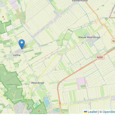
Leaflet
|
©
OpenStr