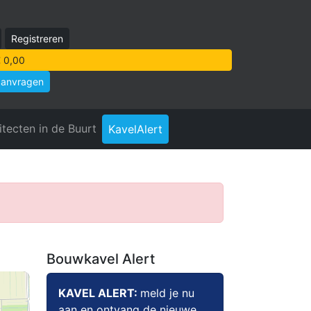
Registreren
 0,00
aanvragen
itecten in de Buurt
KavelAlert
Bouwkavel Alert
KAVEL ALERT:
meld je nu
aan en ontvang de nieuwe