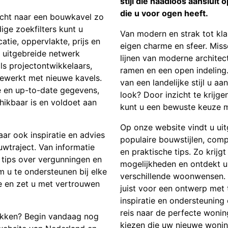
stijl die naadloos aansluit 
die u voor ogen heeft.
cht naar een bouwkavel zo
ige zoekfilters kunt u
Van modern en strak tot klas
atie, oppervlakte, prijs en
eigen charme en sfeer. Mis
 uitgebreide netwerk
lijnen van moderne architec
 projectontwikkelaars,
ramen en een open indeling. 
ewerkt met nieuwe kavels.
van een landelijke stijl u aa
e en up-to-date gegevens,
look? Door inzicht te krijge
hikbaar is en voldoet aan
kunt u een bewuste keuze ma
Op onze website vindt u ui
aar ook inspiratie en advies
populaire bouwstijlen, com
uwtraject. Van informatie
en praktische tips. Zo krijg
tips over vergunningen en
mogelijkheden en ontdekt u 
m u te ondersteunen bij elke
verschillende woonwensen. Of
 en zet u met vertrouwen
juist voor een ontwerp met t
inspiratie en ondersteunin
reis naar de perfecte wonings
ekken? Begin vandaag nog
kiezen die uw nieuwe wonin