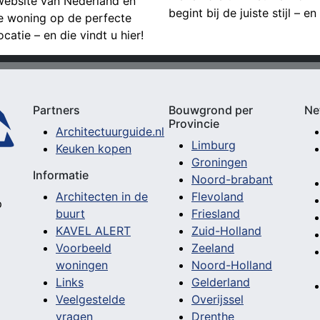
website van Nederland en
begint bij de juiste stijl – en
ge woning op de perfecte
catie – en die vindt u hier!
Partners
Bouwgrond per
Ne
Provincie
Architectuurguide.nl
Limburg
Keuken kopen
Groningen
Informatie
Noord-brabant
Architecten in de
Flevoland
p
buurt
Friesland
KAVEL ALERT
Zuid-Holland
Voorbeeld
Zeeland
woningen
Noord-Holland
Links
Gelderland
Veelgestelde
Overijssel
vragen
Drenthe