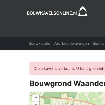
Bouwkavels
Voorbeeldwoningen
Bedrij
Deze kavel is verkocht. U kunt geen in
Bouwgrond Waande
+
−