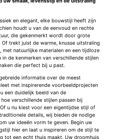
op uw smaak, levensstijl en de uitstraling
siek en elegant, elke bouwstijl heeft zijn
schien houdt u van de eenvoud en rechte
tuur, die gekenmerkt wordt door grote
Of trekt juist de warme, knusse uitstraling
n, met natuurlijke materialen en een tijdloze
n in de kenmerken van verschillende stijlen
ken die perfect bij u past.
tgebreide informatie over de meest
pleet met inspirerende voorbeeldprojecten
t u een duidelijk beeld van de
hoe verschillende stijlen passen bij
 u nu kiest voor een eigentijdse stijl of
raditionele details, wij bieden de nodige
g om uw ideeën vorm te geven. Begin uw
tijl hier en laat u inspireren om de stijl te
g tot een echt thuis maakt. Uw droomhuis