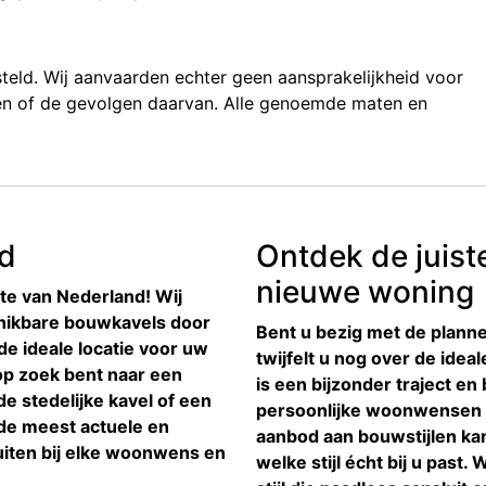
teld. Wij aanvaarden echter geen aansprakelijkheid voor
den of de gevolgen daarvan. Alle genoemde maten en
nd
Ontdek de juist
nieuwe woning
te van Nederland! Wij
hikbare bouwkavels door
Bent u bezig met de plan
de ideale locatie voor uw
twijfelt u nog over de ide
p zoek bent naar een
is een bijzonder traject e
e stedelijke kavel of een
persoonlijke woonwensen w
t de meest actuele en
aanbod aan bouwstijlen kan
luiten bij elke woonwens en
welke stijl écht bij u past.