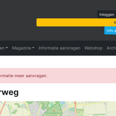
Inloggen
€
Info 
ven
Magazine
Informatie aanvragen
Webshop
Arch
formatie meer aanvragen.
rweg