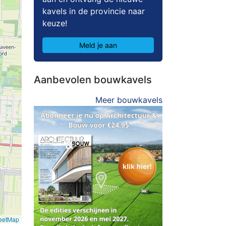
kavels in de provincie naar
keuze!
Meld je aan
Aanbevolen bouwkavels
Meer bouwkavels
eetMap