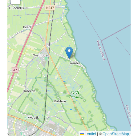
Leaflet
|
©
OpenStreetMap