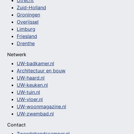
Utrecht
Zuid-Holland
Groningen
Overijssel
Limburg
Friesland
Drenthe
Netwerk
UW-badkamer.nl
Architectuur en bouw
UW-haard.nl
UW-keuken.nl
UW-tuin.nl
UW-vloer.nl
UW-woonmagazine.nl
UW-zwembad.nl
Contact
Tweedehandscamper.nl