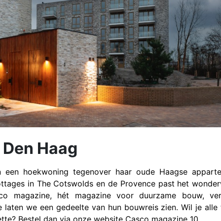
n Den Haag
 een hoekwoning tegenover haar oude Haagse apparte
ottages in The Cotswolds en de Provence past het wonder
sco magazine, hét magazine voor duurzame bouw, vert
laten we een gedeelte van hun bouwreis zien. Wil je alle 
sette? Bestel dan via onze website Casco magazine 10.