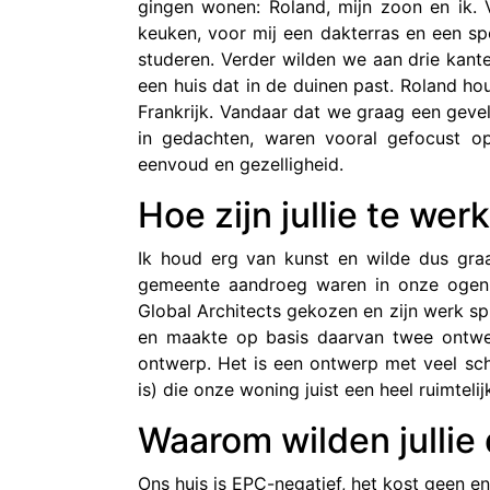
gingen wonen: Roland, mijn zoon en ik.
keuken, voor mij een dakterras en een sp
studeren. Verder wilden we aan drie kant
een huis dat in de duinen past. Roland h
Frankrijk. Vandaar dat we graag een gevel
in gedachten, waren vooral gefocust o
eenvoud en gezelligheid.
Hoe zijn jullie te we
Ik houd erg van kunst en wilde dus graag
gemeente aandroeg waren in onze ogen 
Global Architects gekozen en zijn werk s
en maakte op basis daarvan twee ontwerpe
ontwerp. Het is een ontwerp met veel sch
is) die onze woning juist een heel ruimtel
Waarom wilden julli
Ons huis is EPC-negatief, het kost geen e