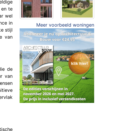
eldige
 en te
ar wel
nce in
Meer voorbeeld woningen
 stijl
ie van
die de
ur van
wensen
itieve
ervlak
tische