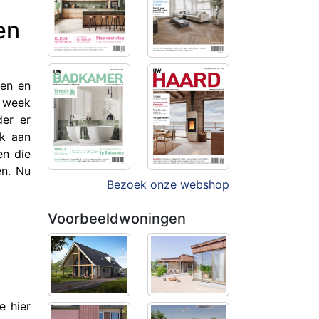
en
nen en
r week
der er
jk aan
en die
en. Nu
Bezoek onze webshop
Voorbeeldwoningen
e hier