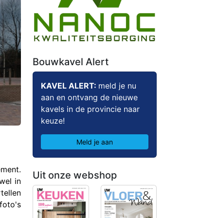
Bouwkavel Alert
KAVEL ALERT:
meld je nu
aan en ontvang de nieuwe
kavels in de provincie naar
keuze!
Meld je aan
ment.
Uit onze webshop
wel in
ellen
foto's