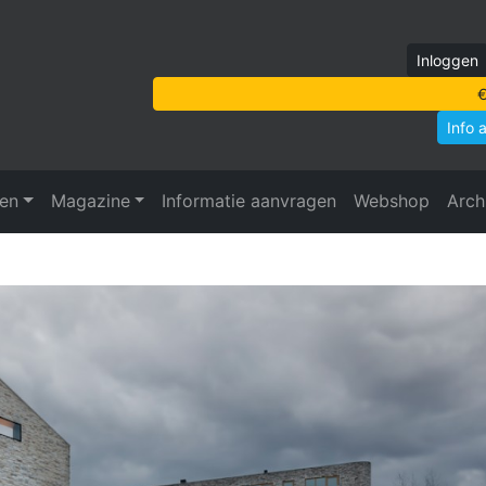
Inloggen
€
Info 
ven
Magazine
Informatie aanvragen
Webshop
Arch