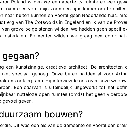
 Voor Roland wilden we een aparte tv-ruimte en een gew
ortruimte en voor mijn zoon een fijne kamer om te chillen
en naar buiten kunnen en vooral geen Nederlands huis, ma
oudt erg van The Cotswolds in Engeland en ik van de Prove
 van grove beige stenen wilden. We hadden geen specifieke
p materialen. En verder wilden we graag een combinat
rk gegaan?
 een kunstzinnige, creatieve architect. De architecten 
niet speciaal genoeg. Onze buren hadden al voor Arth
prak ons ook erg aan. Hij interviewde ons over onze woon
n. Een daarvan is uiteindelijk uitgewerkt tot het defin
ijnbaar nutteloze open ruimtes (omdat het geen vloeropp
ijk gevoel geven.
e duurzaam bouwen?
nergie. Dit was een eis van de gemeente en vooral een prak