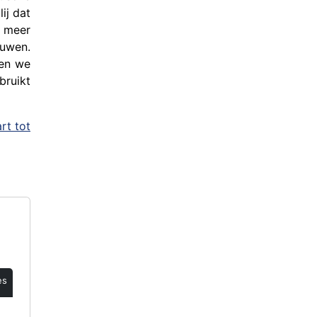
ij dat
f meer
ouwen.
gen we
bruikt
rt tot
es