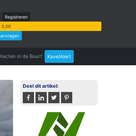
Registreren
 0,00
aanvragen
itecten in de Buurt
KavelAlert
Deel dit artikel: