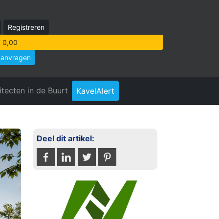
Registreren
 0,00
aanvragen
itecten in de Buurt
KavelAlert
Deel dit artikel: