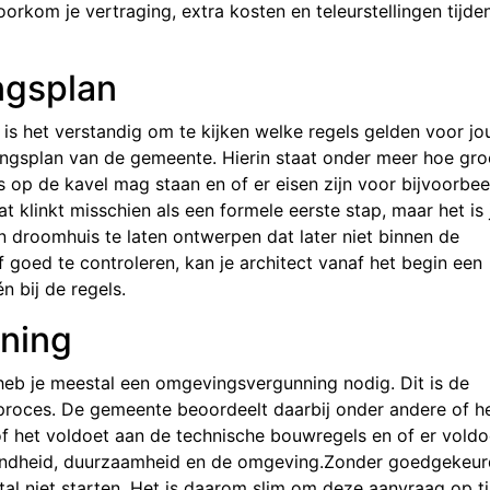
oorkom je vertraging, extra kosten en teleurstellingen tijde
ngsplan
is het verstandig om te kijken welke regels gelden voor j
ingsplan van de gemeente. Hierin staat onder meer hoe gro
op de kavel mag staan en of er eisen zijn voor bijvoorbee
t klinkt misschien als een formele eerste stap, maar het is 
n droomhuis te laten ontwerpen dat later niet binnen de
 goed te controleren, kan je architect vanaf het begin een
 bij de regels.
ning
eb je meestal een omgevingsvergunning nodig. Dit is de
proces. De gemeente beoordeelt daarbij onder andere of h
f het voldoet aan de technische bouwregels en of er vold
zondheid, duurzaamheid en de omgeving.Zonder goedgekeu
niet starten. Het is daarom slim om deze aanvraag op tij