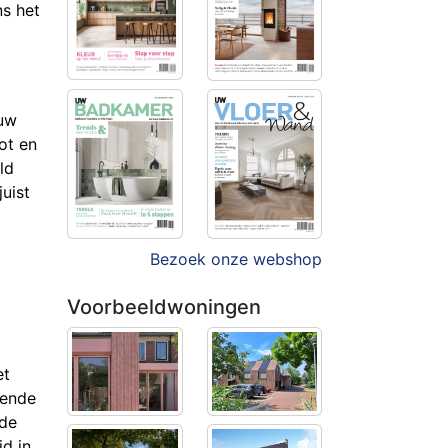
ns het
ouw
ot en
ld
juist
Bezoek onze webshop
Voorbeeldwoningen
et
oende
rde
d in