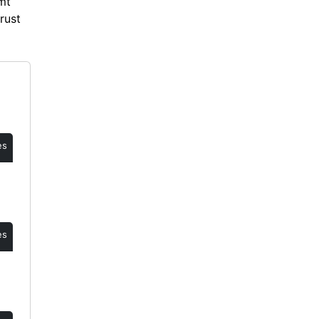
mt
rust
es
es