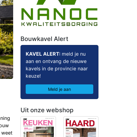
Bouwkavel Alert
KAVEL ALERT:
meld je nu
aan en ontvang de nieuwe
kavels in de provincie naar
keuze!
Meld je aan
Uit onze webshop
oning
bouw
g weet