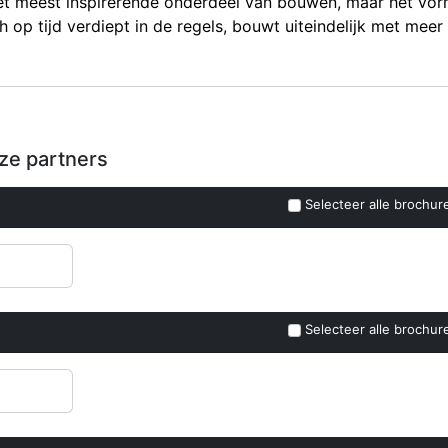
het meest inspirerende onderdeel van bouwen, maar het vor
 op tijd verdiept in de regels, bouwt uiteindelijk met meer 
nze partners
Selecteer alle brochur
Selecteer alle brochur