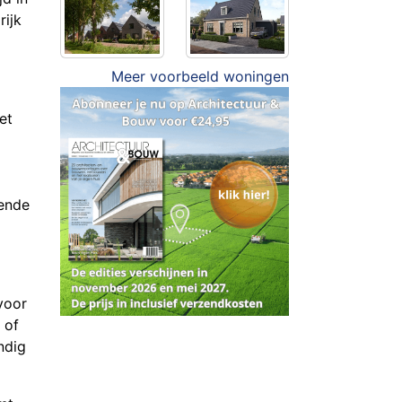
rijk
Meer voorbeeld woningen
et
lende
voor
 of
ndig