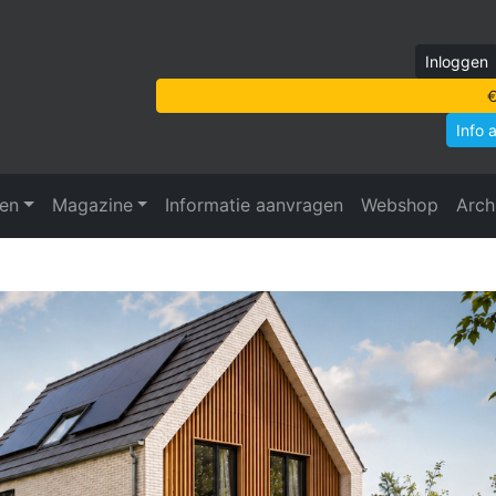
Inloggen
€
Info 
ven
Magazine
Informatie aanvragen
Webshop
Arch