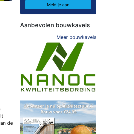
Meld je aan
Aanbevolen bouwkavels
Meer bouwkavels
n
lt
van de