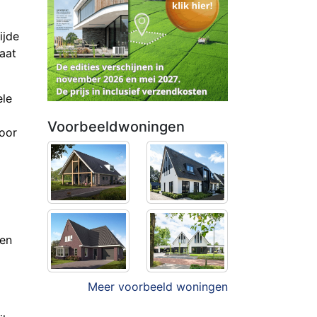
ijde
aat
ele
Voorbeeldwoningen
voor
den
Meer voorbeeld woningen