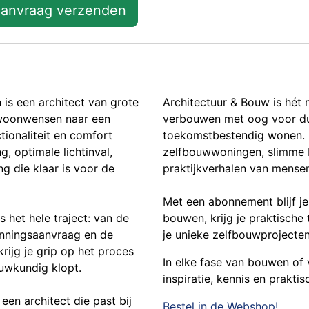
anvraag verzenden
is een architect van grote
Architectuur & Bouw is hét
 woonwensen naar een
verbouwen met oog voor du
tionaliteit en comfort
toekomstbestendig wonen. H
 optimale lichtinval,
zelfbouwwoningen, slimme 
 die klaar is voor de
praktijkverhalen van mensen
Met een abonnement blijf j
s het hele traject: van de
bouwen, krijg je praktische
unningsaanvraag en de
je unieke zelfbouwprojecten
ijg je grip op het proces
In elke fase van bouwen of
ouwkundig klopt.
inspiratie, kennis en prak
een architect die past bij
Bestel in de Webshop!