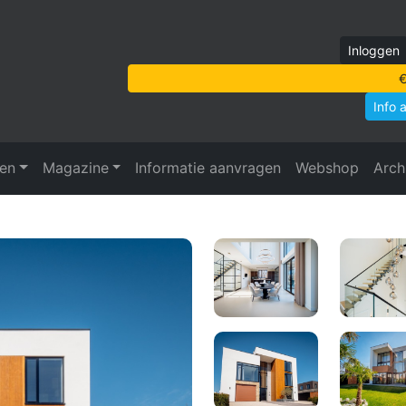
Inloggen
€
Info 
ven
Magazine
Informatie aanvragen
Webshop
Arch