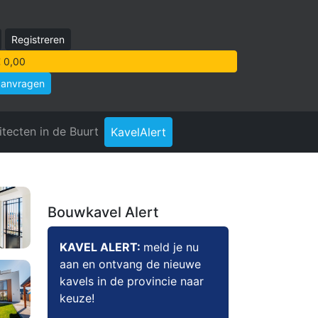
Registreren
 0,00
aanvragen
itecten in de Buurt
KavelAlert
Bouwkavel Alert
KAVEL ALERT:
meld je nu
aan en ontvang de nieuwe
kavels in de provincie naar
keuze!