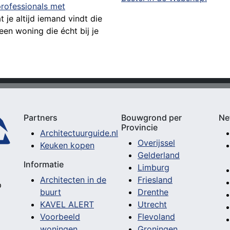
professionals met
t je altijd iemand vindt die
een woning die écht bij je
Partners
Bouwgrond per
Ne
Provincie
Architectuurguide.nl
Overijssel
Keuken kopen
Gelderland
Informatie
Limburg
Architecten in de
Friesland
p
buurt
Drenthe
KAVEL ALERT
Utrecht
Voorbeeld
Flevoland
woningen
Groningen