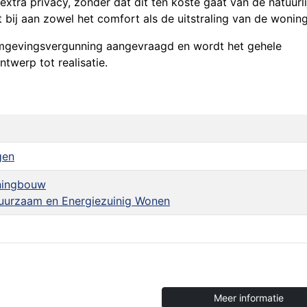
extra privacy, zonder dat dit ten koste gaat van de natuurli
t bij aan zowel het comfort als de uitstraling van de woning
 omgevingsvergunning aangevraagd en wordt het gehele
twerp tot realisatie.
gen
oningbouw
uurzaam en Energiezuinig Wonen
Meer informatie