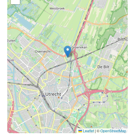
Leaflet
|
©
OpenStreetMap