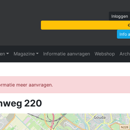
Inloggen
€
Info 
ven
Magazine
Informatie aanvragen
Webshop
Arch
formatie meer aanvragen.
nweg 220