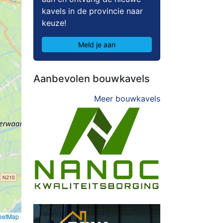
kavels in de provincie naar
keuze!
Meld je aan
Aanbevolen bouwkavels
Meer bouwkavels
eetMap