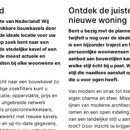
nd
Ontdek de juist
nieuwe woning
te van Nederland! Wij
hikbare bouwkavels door
Bent u bezig met de plan
de ideale locatie voor uw
twijfelt u nog over de ide
p zoek bent naar een
is een bijzonder traject e
e stedelijke kavel of een
persoonlijke woonwensen w
t de meest actuele en
aanbod aan bouwstijlen kan
luiten bij elke woonwens en
welke stijl écht bij u past.
stijl die naadloos aansluit 
die u voor ogen heeft.
cht naar een bouwkavel zo
ige zoekfilters kunt u
Van modern en strak tot klas
atie, oppervlakte, prijs en
eigen charme en sfeer. Mis
 uitgebreide netwerk
lijnen van moderne architec
 projectontwikkelaars,
ramen en een open indeling. 
ewerkt met nieuwe kavels.
van een landelijke stijl u aa
e en up-to-date gegevens,
look? Door inzicht te krijge