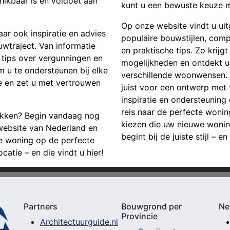
hikbaar is en voldoet aan
kunt u een bewuste keuze ma
Op onze website vindt u ui
aar ook inspiratie en advies
populaire bouwstijlen, com
uwtraject. Van informatie
en praktische tips. Zo krijg
tips over vergunningen en
mogelijkheden en ontdekt u 
m u te ondersteunen bij elke
verschillende woonwensen. Of
 en zet u met vertrouwen
juist voor een ontwerp met t
inspiratie en ondersteunin
reis naar de perfecte wonings
ekken? Begin vandaag nog
kiezen die uw nieuwe wonin
website van Nederland en
begint bij de juiste stijl – en
ge woning op de perfecte
catie – en die vindt u hier!
Partners
Bouwgrond per
Ne
Provincie
Architectuurguide.nl