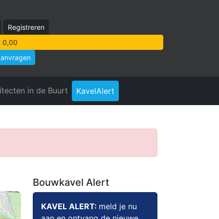
Registreren
 0,00
aanvragen
itecten in de Buurt
KavelAlert
Bouwkavel Alert
KAVEL ALERT:
meld je nu
aan en ontvang de nieuwe