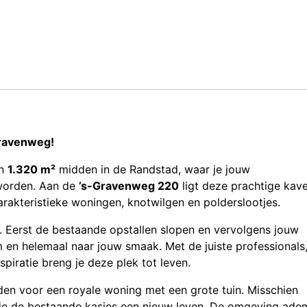
Gravenweg!
an
1.320 m²
midden in de Randstad, waar je jouw
worden. Aan de
’s-Gravenweg 220
ligt deze prachtige kave
rakteristieke woningen, knotwilgen en polderslootjes.
. Eerst de bestaande opstallen slopen en vervolgens jouw
 en helemaal naar jouw smaak. Met de juiste professionals
piratie breng je deze plek tot leven.
den voor een royale woning met een grote tuin. Misschien
 je de bestaande kasjes een nieuw leven. De omgeving ade