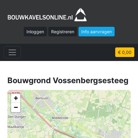
Inloggen
Registreren
Info aanvragen
€ 0,00
Bouwgrond Vossenbergsesteeg
+
−