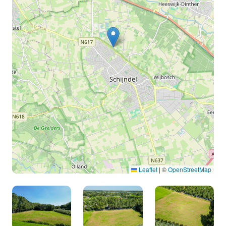
Leaflet
|
©
OpenStreetMap