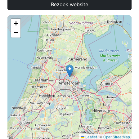
Bezoek website
+
−
Leaflet
|
©
OpenStreetMap