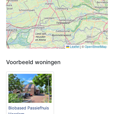
Leaflet
|
©
OpenStreetMap
Voorbeeld woningen
Biobased Passiefhuis
Haarlem