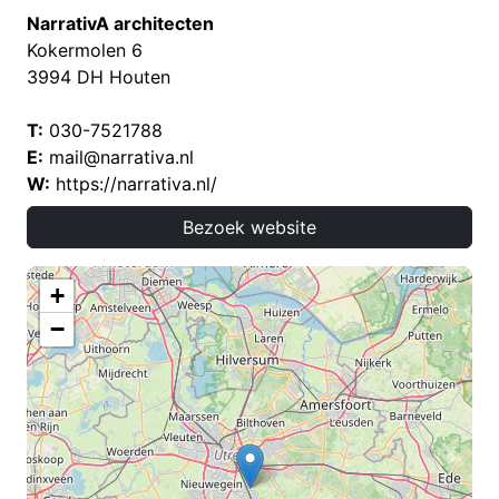
NarrativA architecten
Kokermolen 6
3994 DH Houten
T:
030-7521788
E:
mail@narrativa.nl
W:
https://narrativa.nl/
Bezoek website
+
−