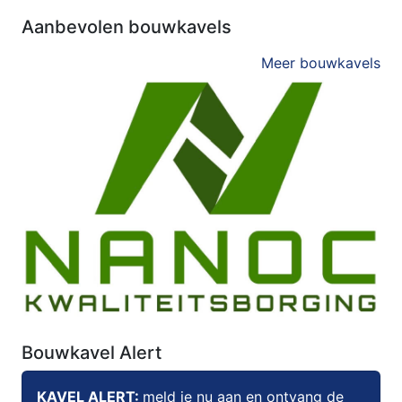
Aanbevolen bouwkavels
Meer bouwkavels
Bouwkavel Alert
KAVEL ALERT:
meld je nu aan en ontvang de