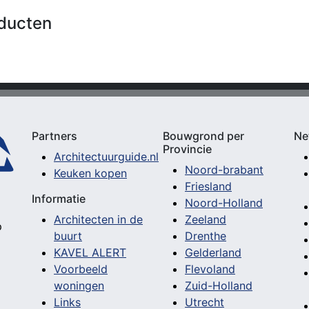
ducten
Partners
Bouwgrond per
Ne
Provincie
Architectuurguide.nl
Noord-brabant
Keuken kopen
Friesland
Informatie
Noord-Holland
Architecten in de
Zeeland
p
buurt
Drenthe
KAVEL ALERT
Gelderland
Voorbeeld
Flevoland
woningen
Zuid-Holland
Links
Utrecht