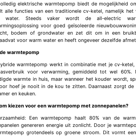
olledig elektrische warmtepomp biedt de mogelijkheid om
lt alle functies van een traditionele cv-ketel, namelijk he
 water. Steeds vaker wordt de all-electric w
armingsoplossing voor goed geïsoleerde nieuwbouwwoni
cht, bodem of grondwater en zet dit om in een bruikb
aadvat voor warm water en heeft ongeveer dezelfde afmeti
ide warmtepomp
ybride warmtepomp werkt in combinatie met je cv-ketel, 
gasverbruik voor verwarming, gemiddeld tot wel 60%
igde warmte in huis, maar wanneer het kouder wordt, spr
oor hoef je nooit in de kou te zitten. Daarnaast zorgt d
mer en keuken.
om kiezen voor een warmtepomp met zonnepanelen?
urzaamheid: Een warmtepomp haalt 80% van de warmt
panelen genereren energie uit zonlicht. Door je warmtep
rmtepomp grotendeels op groene stroom. Dit vormt een mi