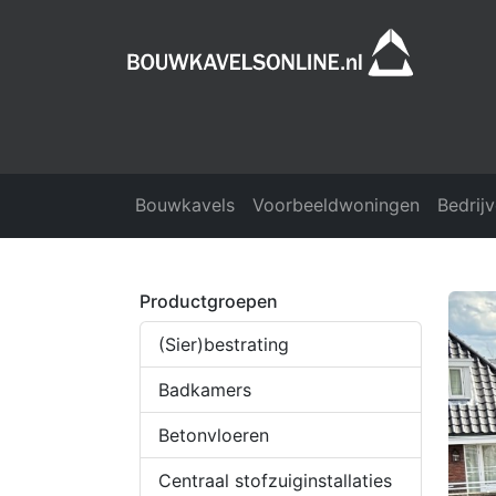
Bouwkavels
Voorbeeldwoningen
Bedrij
Productgroepen
(Sier)bestrating
Badkamers
Betonvloeren
Centraal stofzuiginstallaties