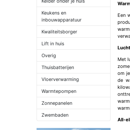
Kelder onder je huis
War
Keukens en
Een w
inbouwapparatuur
produ
warmw
Kwaliteitsborger
verwa
Lift in huis
Luch
Overig
Met l
zomer
Thuisbatterijen
om je
Vloerverwarming
de wa
kilow
Warmtepompen
onttr
warm
Zonnepanelen
warmw
Zwembaden
All-e