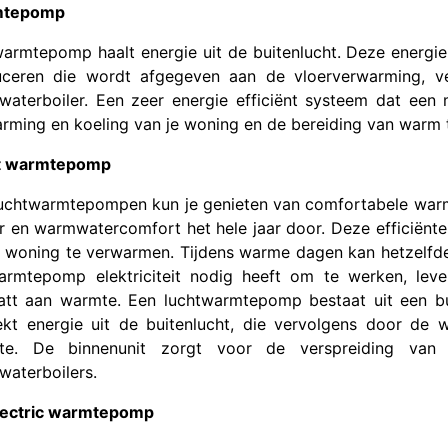
mtepomp
armtepomp haalt energie uit de buitenlucht. Deze energi
ceren die wordt afgegeven aan de vloerverwarming, ve
aterboiler. Een zeer energie efficiënt systeem dat een m
rming en koeling van je woning en de bereiding van warm
t warmtepomp
uchtwarmtepompen kun je genieten van comfortabele warmte
 en warmwatercomfort het hele jaar door. Deze efficiënte 
 woning te verwarmen. Tijdens warme dagen kan hetzelfd
rmtepomp elektriciteit nodig heeft om te werken, lev
att aan warmte. Een luchtwarmtepomp bestaat uit een bui
ekt energie uit de buitenlucht, die vervolgens door d
te. De binnenunit zorgt voor de verspreiding van
aterboilers.
lectric warmtepomp