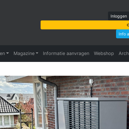
Inloggen
€
Info 
ven
Magazine
Informatie aanvragen
Webshop
Arch