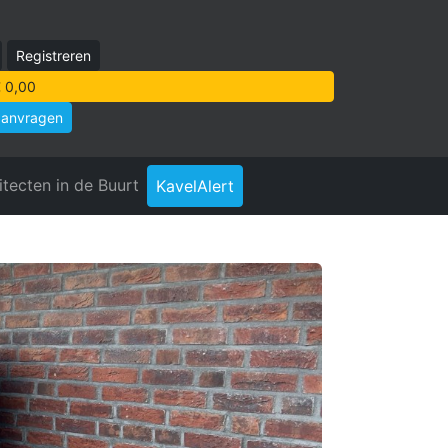
Registreren
 0,00
aanvragen
itecten in de Buurt
KavelAlert