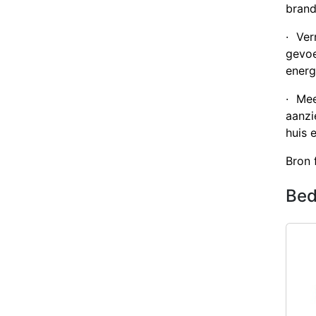
brand
· Ver
gevo
energ
· Me
aanzi
huis 
Bron 
Bed