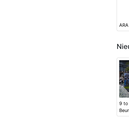
ARA
Nie
9 to
Beur