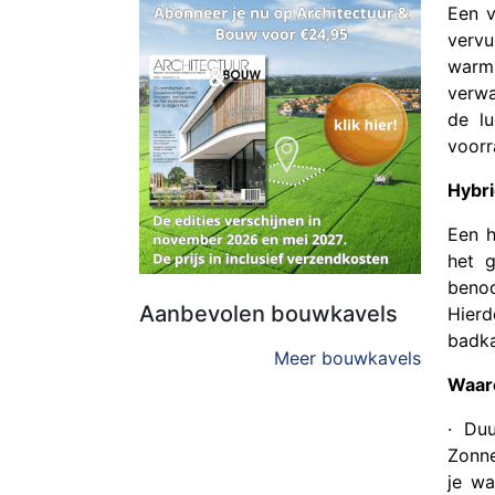
Een v
vervu
warm
verw
de lu
voorr
Hybr
Een h
het 
benod
Aanbevolen bouwkavels
Hierd
badka
Meer bouwkavels
Waar
· Du
Zonne
je wa