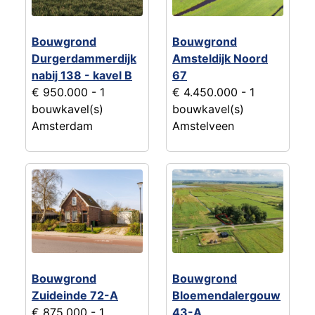
Bouwgrond
Bouwgrond
Durgerdammerdijk
Amsteldijk Noord
nabij 138 - kavel B
67
€ 950.000
- 1
€ 4.450.000
- 1
bouwkavel(s)
bouwkavel(s)
Amsterdam
Amstelveen
Bouwgrond
Bouwgrond
Zuideinde 72-A
Bloemendalergouw
€ 875.000
- 1
43-A