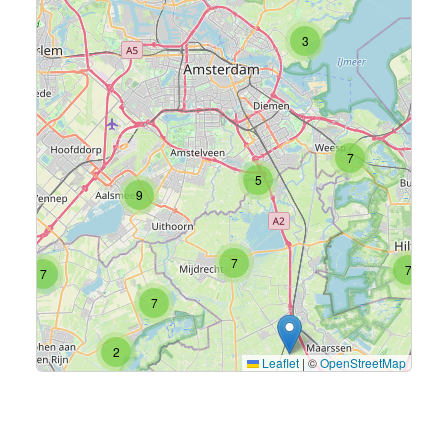
3
7
5
9
7
7
7
7
2
Leaflet
|
©
OpenStreetMap
4
Aanbevolen bouwkavels