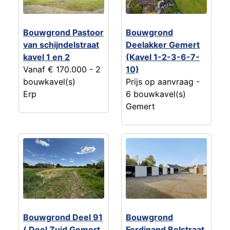
Bouwgrond Pastoor
Bouwgrond
van schijndelstraat
Deelakker Gemert
kavel 1 en 2
(Kavel 1-2-3-6-7-
Vanaf € 170.000
- 2
10)
bouwkavel(s)
Prijs op aanvraag
-
Erp
6 bouwkavel(s)
Gemert
Bouwgrond Deel 91
Bouwgrond
( Deel Zuid Gemert
Ferdinand Bolstraat