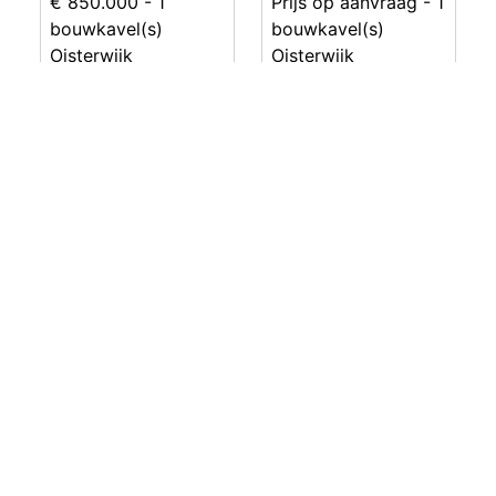
€ 850.000
- 1
Prijs op aanvraag
- 1
bouwkavel(s)
bouwkavel(s)
Oisterwijk
Oisterwijk
Bouwgrond Jan
Bouwgrond
Linthorststraat
Molenwiek
€ 475.000
- 1
€ 462.000
- 1
bouwkavel(s)
bouwkavel(s)
Oisterwijk
Oisterwijk