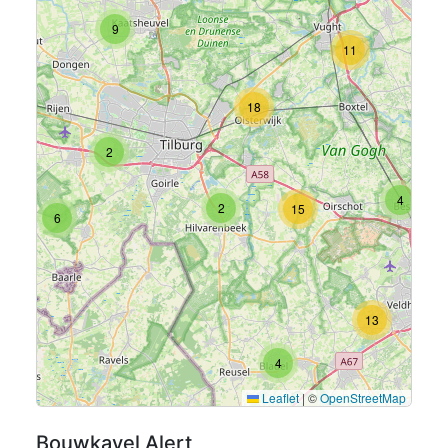
9
11
18
2
4
2
15
6
13
4
Leaflet
|
©
OpenStreetMap
6
Bouwkavel Alert