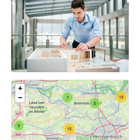
+
−
13
7
2
5
15