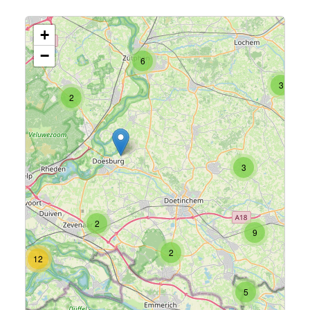
+
−
6
3
2
3
2
9
2
12
5