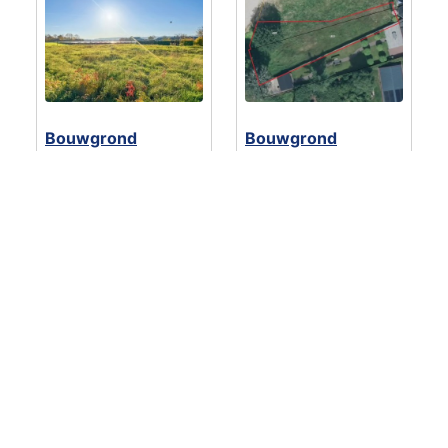
Bouwgrond
Bouwgrond
Langestraat Braamt
Stadskwekerij
kavel 1 (2 is
€ 200.000
- 1
verkocht)
bouwkavel(s)
Prijs op aanvraag
-
Doetinchem
2 bouwkavel(s)
Braamt