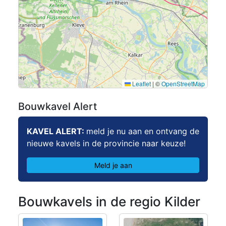
5
Leaflet
|
©
OpenStreetMap
Bouwkavel Alert
KAVEL ALERT:
meld je nu aan en ontvang de
nieuwe kavels in de provincie naar keuze!
Meld je aan
Bouwkavels in de regio Kilder