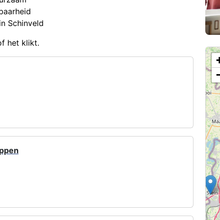
baarheid
5
in Schinveld
5
 het klikt.
oppen