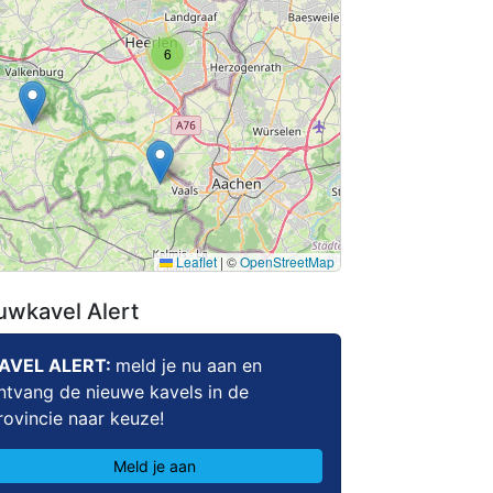
6
Leaflet
|
©
OpenStreetMap
uwkavel Alert
AVEL ALERT:
meld je nu aan en
ntvang de nieuwe kavels in de
rovincie naar keuze!
Meld je aan