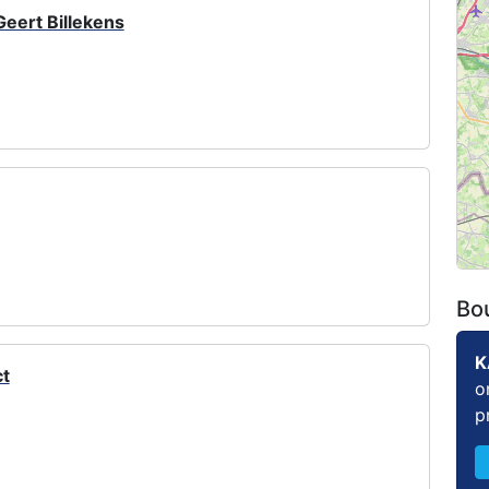
Geert Billekens
5
Bo
K
ct
o
p