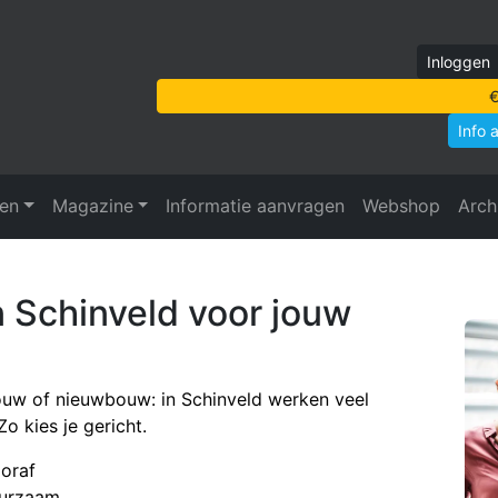
8
Inloggen
11
€
10
Info 
7
6
ven
Magazine
Informatie aanvragen
Webshop
Arch
4
15
2
n Schinveld voor jouw
13
ouw of nieuwbouw: in Schinveld werken veel
5
7
9
o kies je gericht.
oraf
6
duurzaam