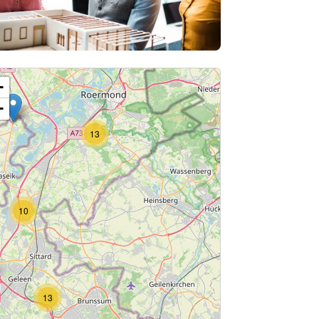
2
8
+
−
13
10
13