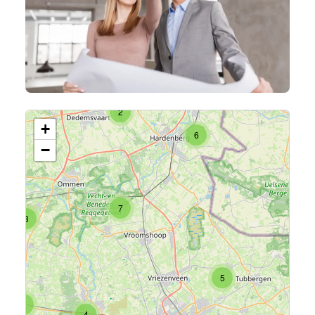
2
+
6
−
7
3
5
2
4