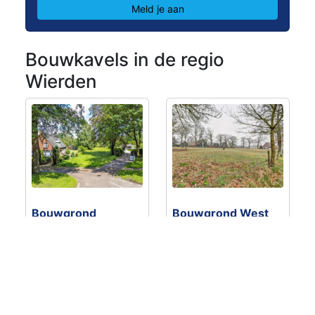
Meld je aan
Bouwkavels in de regio
Wierden
Bouwgrond
Bouwgrond West
Almelosestraat
Kluinveenweg
€ 360.000
- 1
€ 485.000
- 1
bouwkavel(s)
bouwkavel(s)
Wierden
Wierden