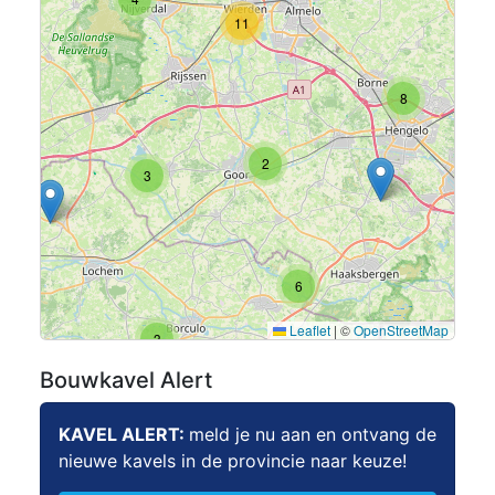
11
8
2
3
6
Leaflet
|
©
OpenStreetMap
3
Bouwkavel Alert
KAVEL ALERT:
meld je nu aan en ontvang de
nieuwe kavels in de provincie naar keuze!