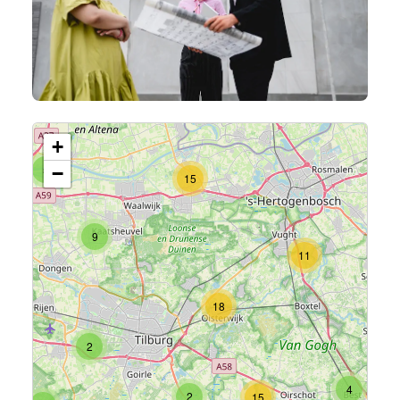
13
2
+
5
−
15
9
11
18
2
4
2
15