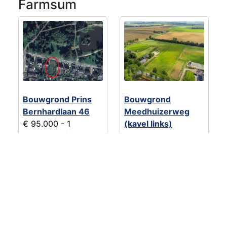
Farmsum
Bouwgrond Prins
Bouwgrond
Bernhardlaan 46
Meedhuizerweg
€ 95.000
- 1
(kavel links)
bouwkavel(s)
€ 89.000
- 1
Delfzijl
bouwkavel(s)
Meedhuizen