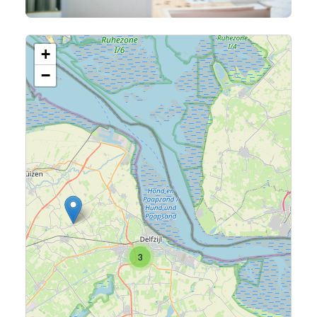
+
−
3