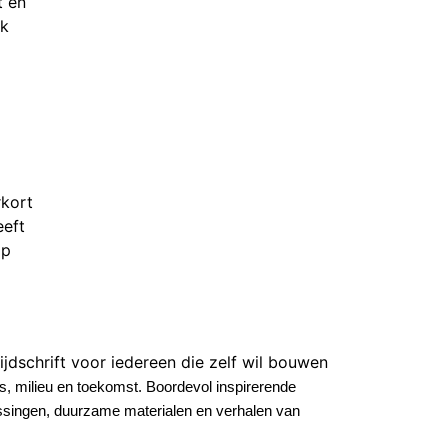
t en
lk
rkort
eeft
op
ijdschrift voor iedereen die zelf wil bouwe
n
, milieu en toekomst
.
Boordevol inspirerende
singen, duurzame materialen en verhalen van