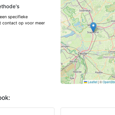
ethode's
geen specifieke
 contact op voor meer
Leaflet
|
©
OpenStr
ook: