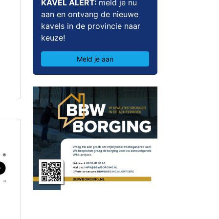
KAVEL ALERT:
meld je nu
aan en ontvang de nieuwe
kavels in de provincie naar
keuze!
Meld je aan