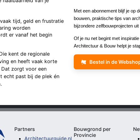
 haalbaarheid van je
Met een abonnement blijf je op 
bouwen, praktische tips van archi
aak tijd, geld en frustratie
bijzondere zelfbouwprojecten uit
varing worden
dt er vanaf het begin
Of je nu net begint met inspirat
Architectuur & Bouw helpt je sta
 Die kent de regionale
ing en heeft vaak korte
Bestel in de Websho
. Dat zorgt voor een
echt past bij de plek én
.
Partners
Bouwgrond per
Ne
Provincie
Architectuurguide.nl