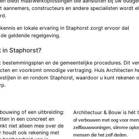
ten biedt maatwerkoplossingen die aansluiten bij uw budge
 aannemers, constructeurs en andere specialisten wordt e
rd.
 kennis en lokale ervaring in Staphorst zorgt ervoor dat
 de geldende regelgeving.
 in Staphorst?
et bestemmingsplan en de gemeentelijke procedures. Dit ve
ecten en voorkomt onnodige vertraging. Huls Architecten h
stijlen in en rondom Staphorst, waardoor u kunt rekenen 
rp.
bouwing of een uitbreiding:
Architectuur & Bouw is hét t
etten in een concreet en
of verbouwen met oog voor mens
kt niet alleen mee over de
zelfbouwwoningen, slimme oplos
ar houdt ook rekening met
mensen die het zelf deden.