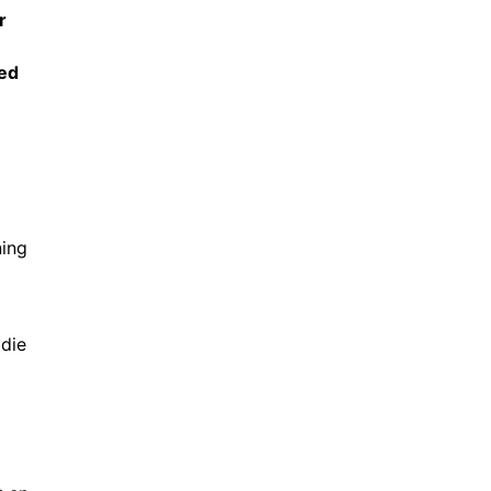
r
ed
ning
 die