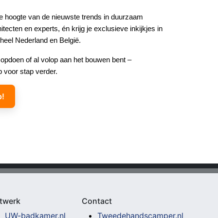
de hoogte van de nieuwste trends in duurzaam
tecten en experts, én krijg je exclusieve inkijkjes in
 heel Nederland en België.
ie opdoen of al volop aan het bouwen bent –
p voor stap verder.
p!
twerk
Contact
UW-badkamer.nl
Tweedehandscamper.nl