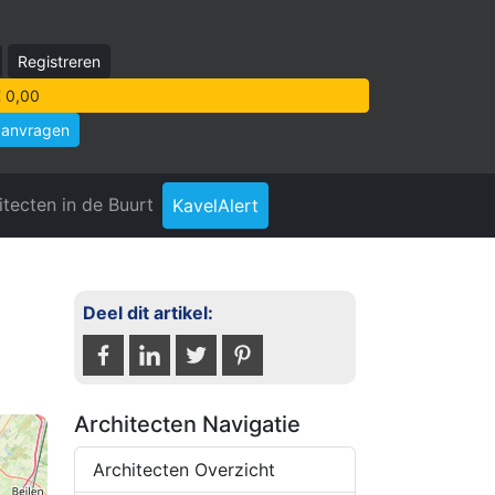
Registreren
 0,00
aanvragen
itecten in de Buurt
KavelAlert
Deel dit artikel:
Architecten Navigatie
Architecten Overzicht