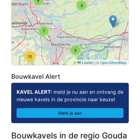
4
3
7
5
10
Leaflet
|
©
OpenStreetMap
Bouwkavel Alert
KAVEL ALERT:
meld je nu aan en ontvang de
nieuwe kavels in de provincie naar keuze!
Meld je aan
Bouwkavels in de regio Gouda