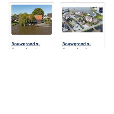
Bouwgrond s-
Bouwgrond s-
Gravenbroekseweg
Gravenbroekseweg
94-1
80a -en 80.
€ 1.300.000
- 1
Vanaf € 1.070.000
-
bouwkavel(s)
2 bouwkavel(s)
Reeuwijk
Reeuwijk