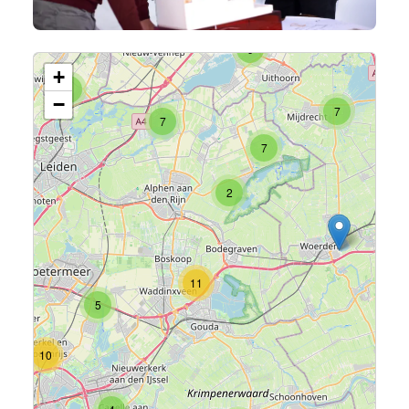
5
9
+
4
−
7
7
7
2
11
5
10