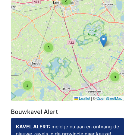
2
3
3
2
Leaflet
|
©
OpenStreetMap
Bouwkavel Alert
KAVEL ALERT:
meld je nu aan en ontvang de
nieuwe kavels in de provincie naar keuze!