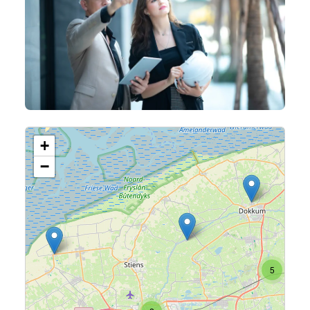
+
3
−
5