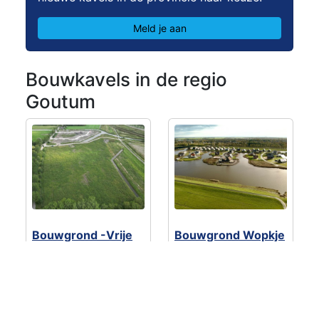
Meld je aan
Bouwkavels in de regio
Goutum
Bouwgrond -Vrije
Bouwgrond Wopkje
kavel (Bouwnr. 1)
Kooistralan 6
€ 87.750
- 1
Prijs op aanvraag
- 1
bouwkavel(s)
bouwkavel(s)
Leeuwarden
Leeuwarden