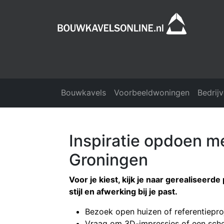
Bouwkavels
Voorbeeldwoningen
Bedrij
Inspiratie opdoen me
Groningen
Voor je kiest, kijk je naar gerealiseerd
stijl en afwerking bij je past.
Bezoek open huizen of referentiepro
Vraag om 3D-impressies of een sche