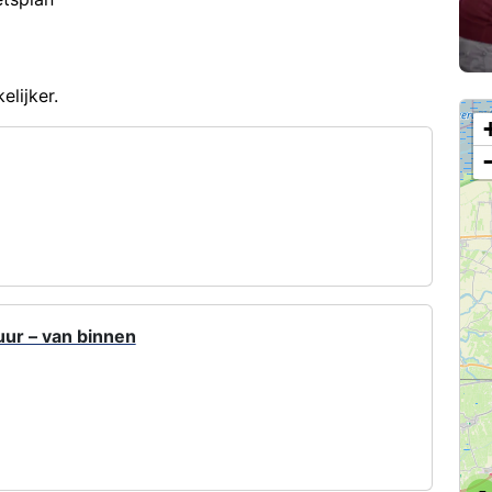
elijker.
3
ur – van binnen
5