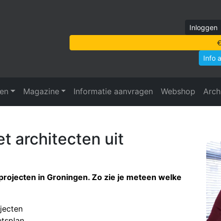
Inloggen
€
Info 
ven
Magazine
Informatie aanvragen
Webshop
Arch
t architecten uit
e projecten in Groningen. Zo zie je meteen welke
jecten
tsplan