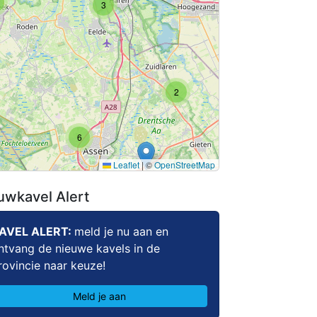
3
6
7
2
6
7
Leaflet
|
©
OpenStreetMap
uwkavel Alert
AVEL ALERT:
meld je nu aan en
ntvang de nieuwe kavels in de
2
rovincie naar keuze!
5
2
Meld je aan