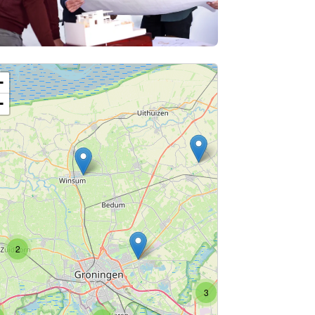
+
−
3
2
3
3