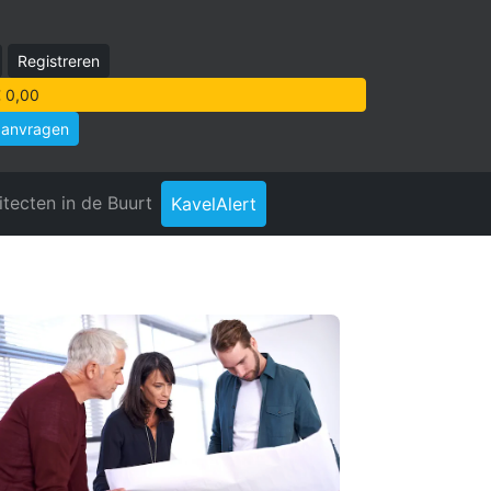
Registreren
 0,00
aanvragen
itecten in de Buurt
KavelAlert