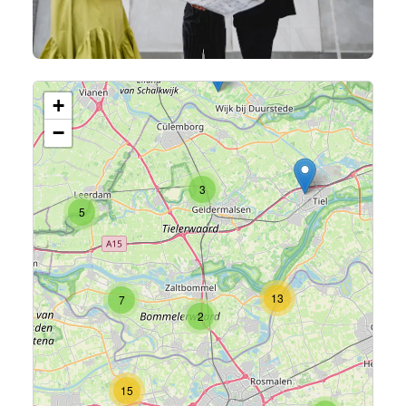
+
−
3
5
13
7
2
15