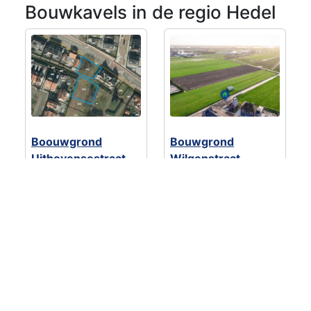
Bouwkavels in de regio Hedel
Boouwgrond
Bouwgrond
Uithovensestraat
Wilgenstraat
€ 385.000
- 1
€ 249.000
- 1
bouwkavel(s)
bouwkavel(s)
Hedel
Velddriel