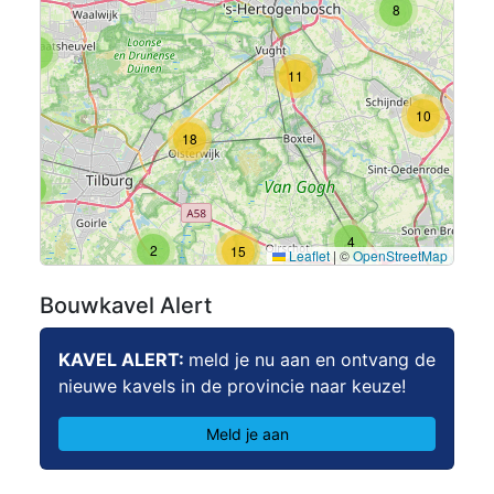
8
9
11
10
18
2
4
2
15
Leaflet
|
©
OpenStreetMap
Bouwkavel Alert
KAVEL ALERT:
meld je nu aan en ontvang de
nieuwe kavels in de provincie naar keuze!
Meld je aan