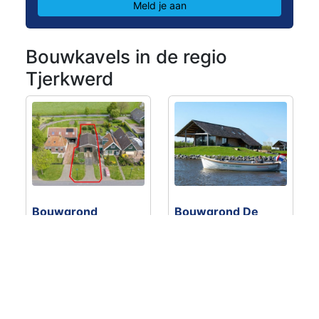
Meld je aan
Bouwkavels in de regio
Tjerkwerd
Bouwgrond
Bouwgrond De
Bittenserpaed 18
Opper
€ 100.000
- 1
Vanaf € 350.000
- 2
bouwkavel(s)
bouwkavel(s)
Schettens
Heeg