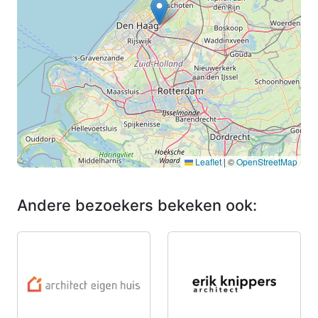
Leaflet
|
©
OpenStreetMap
Andere bezoekers bekeken ook: