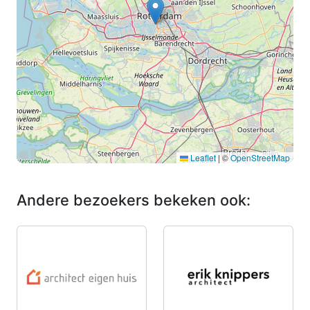
Leaflet
|
©
OpenStreetMap
Andere bezoekers bekeken ook: