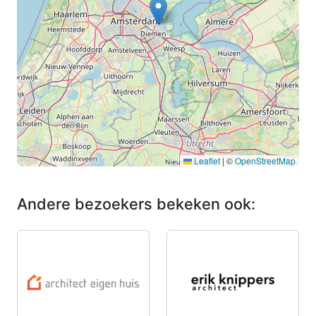
Leaflet
|
©
OpenStreetMap
Andere bezoekers bekeken ook: