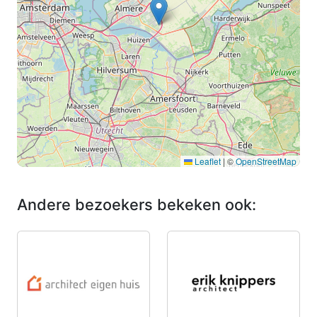
Leaflet
|
©
OpenStreetMap
Andere bezoekers bekeken ook: