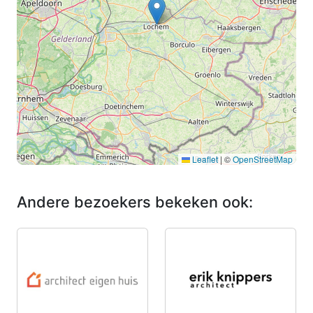
Leaflet
|
©
OpenStreetMap
Andere bezoekers bekeken ook: