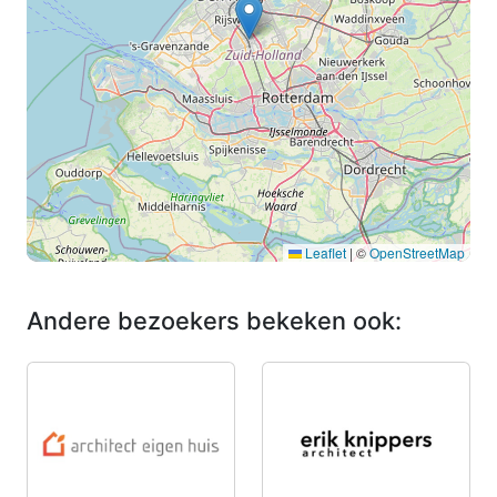
Leaflet
|
©
OpenStreetMap
Andere bezoekers bekeken ook: