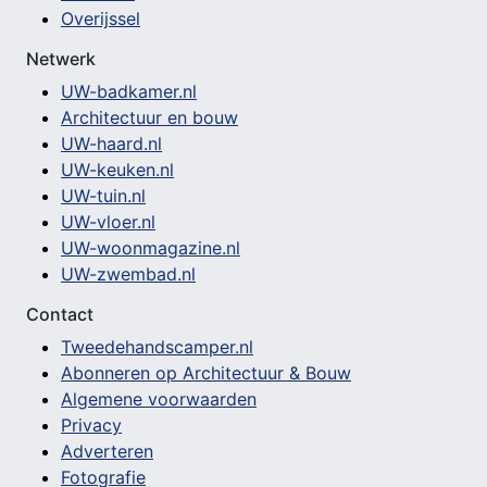
Overijssel
Netwerk
UW-badkamer.nl
Architectuur en bouw
UW-haard.nl
UW-keuken.nl
UW-tuin.nl
UW-vloer.nl
UW-woonmagazine.nl
UW-zwembad.nl
Contact
Tweedehandscamper.nl
Abonneren op Architectuur & Bouw
Algemene voorwaarden
Privacy
Adverteren
Fotografie