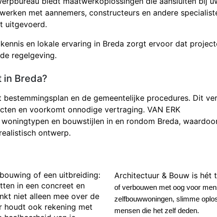
erpbureau biedt maatwerkoplossingen die aansluiten bij u
werken met aannemers, constructeurs en andere specialist
t uitgevoerd.
 kennis en lokale ervaring in Breda zorgt ervoor dat projec
de regelgeving.
 in Breda?
et bestemmingsplan en de gemeentelijke procedures. Dit ve
jecten en voorkomt onnodige vertraging. VAN ERK
 woningtypen en bouwstijlen in en rondom Breda, waardoo
ealistisch ontwerp.
bouwing of een uitbreiding:
Architectuur & Bouw is hét t
etten in een concreet en
of verbouwen met oog voor mens
kt niet alleen mee over de
zelfbouwwoningen, slimme oplos
ar houdt ook rekening met
mensen die het zelf deden.