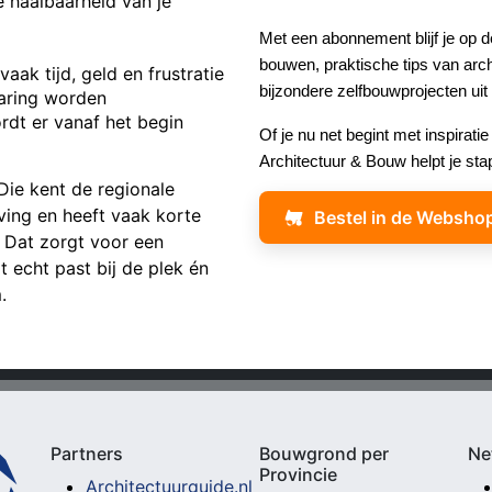
 haalbaarheid van je
Met een abonnement blijf je op 
bouwen, praktische tips van archi
aak tijd, geld en frustratie
bijzondere zelfbouwprojecten uit
varing worden
dt er vanaf het begin
Of je nu net begint met inspirat
Architectuur & Bouw helpt je sta
 Die kent de regionale
ing en heeft vaak korte
Bestel in de Websho
. Dat zorgt voor een
echt past bij de plek én
.
Partners
Bouwgrond per
Ne
Provincie
Architectuurguide.nl