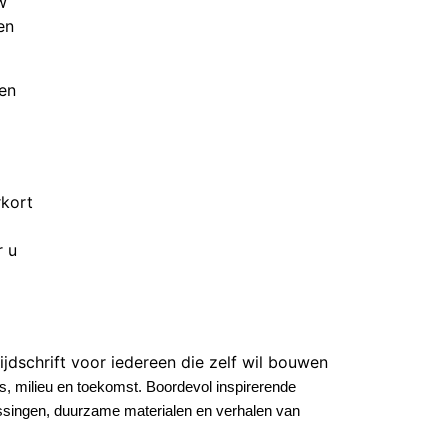
w
en
ten
rkort
r u
ijdschrift voor iedereen die zelf wil bouwe
n
, milieu en toekomst
.
Boordevol inspirerende
singen, duurzame materialen en verhalen van