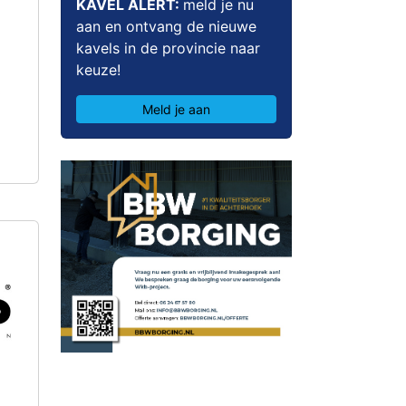
KAVEL ALERT:
meld je nu
aan en ontvang de nieuwe
kavels in de provincie naar
keuze!
Meld je aan