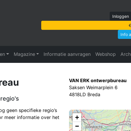
Inloggen
€
Info 
ven
Magazine
Informatie aanvragen
Webshop
Arch
reau
VAN ERK ontwerpbureau
Saksen Weimarplein 6
4818LD Breda
regio's
g geen specifieke regio’s
+
r meer informatie over het
−