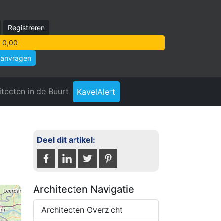
Registreren
 0,00
aanvragen
itecten in de Buurt
KavelAlert
Deel dit artikel:
Architecten Navigatie
Architecten Overzicht