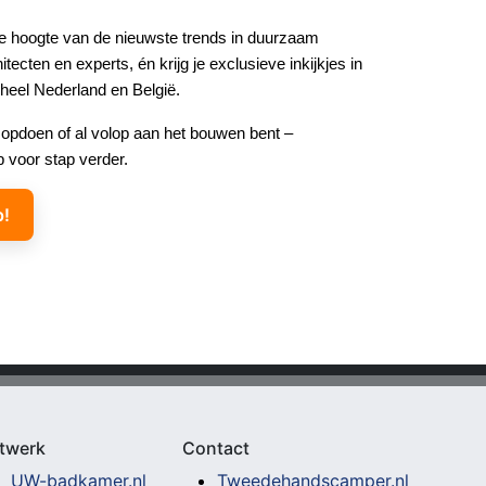
de hoogte van de nieuwste trends in duurzaam
tecten en experts, én krijg je exclusieve inkijkjes in
 heel Nederland en België.
ie opdoen of al volop aan het bouwen bent –
p voor stap verder.
p!
twerk
Contact
UW-badkamer.nl
Tweedehandscamper.nl