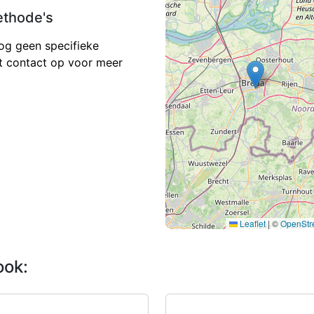
ethode's
og geen specifieke
 contact op voor meer
Leaflet
|
©
OpenStr
ook: